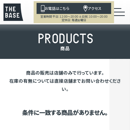
お電話はこちら
アクセス
営業時間 平日：12:00～20:00 土日祝：10:00～20:00
定休日：毎週金曜日
P
R
O
D
U
C
T
S
商
品
商品の販売は店舗のみで行っています。
在庫の有無については直接店舗までお問い合わせくださ
い。
条件に一致する商品がありません。