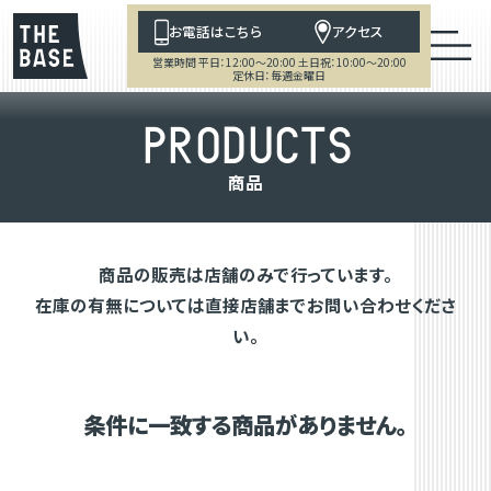
お電話はこちら
アクセス
営業時間 平日：12:00～20:00 土日祝：10:00～20:00
定休日：毎週金曜日
P
R
O
D
U
C
T
S
商
品
商品の販売は店舗のみで行っています。
在庫の有無については直接店舗までお問い合わせくださ
い。
条件に一致する商品がありません。