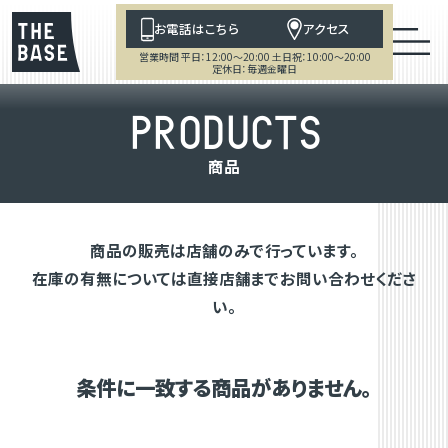
お電話はこちら
アクセス
営業時間 平日：12:00～20:00 土日祝：10:00～20:00
定休日：毎週金曜日
P
R
O
D
U
C
T
S
商
品
商品の販売は店舗のみで行っています。
在庫の有無については直接店舗までお問い合わせくださ
い。
条件に一致する商品がありません。