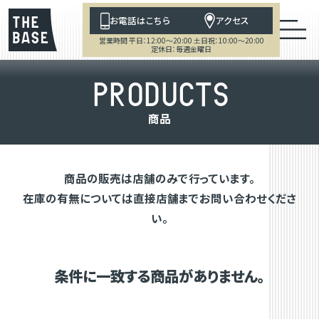
お電話はこちら
アクセス
営業時間 平日：12:00～20:00 土日祝：10:00～20:00
定休日：毎週金曜日
P
R
O
D
U
C
T
S
商
品
商品の販売は店舗のみで行っています。
在庫の有無については直接店舗までお問い合わせくださ
い。
条件に一致する商品がありません。