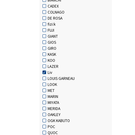
CADEX
COLNAGO
DE ROSA
fizi:k
FUJI
GIANT
GIOS
GIRO
KASK
KOO
LAZER
Liv
LOUIS GARNEAU
LOOK
MET
MARIN
MIYATA
MERIDA
OAKLEY
OGK KABUTO
POC
QUOC