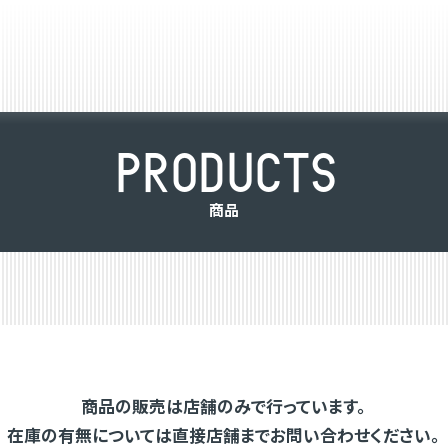
P
R
O
D
U
C
T
S
商
品
商品の販売は店舗のみで行っています。
在庫の有無については直接店舗までお問い合わせください。