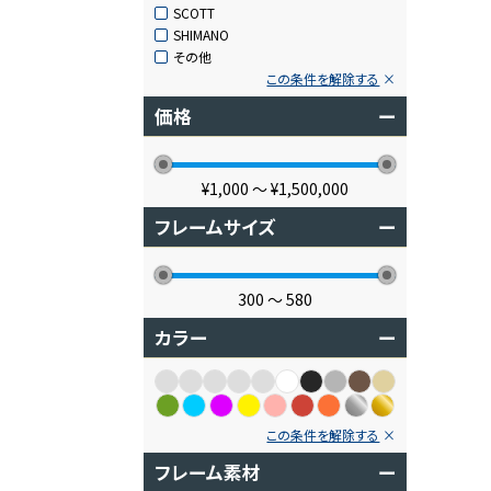
SCOTT
SHIMANO
その他
この条件を解除する
価格
ー
¥1,000
〜
¥1,500,000
フレームサイズ
ー
300
〜
580
カラー
ー
この条件を解除する
フレーム素材
ー