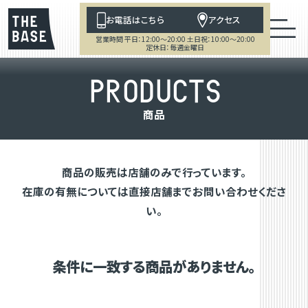
お電話はこちら
アクセス
営業時間 平日：12:00～20:00 土日祝：10:00～20:00
定休日：毎週金曜日
P
R
O
D
U
C
T
S
商
品
商品の販売は店舗のみで行っています。
在庫の有無については直接店舗までお問い合わせくださ
い。
条件に一致する商品がありません。