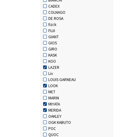
CADEX
COLNAGO
DE ROSA
fizi:k
FUJI
GIANT
GIOS
GIRO
KASK
KOO
LAZER
Liv
LOUIS GARNEAU
LOOK
MET
MARIN
MIYATA
MERIDA
OAKLEY
OGK KABUTO
POC
QUOC