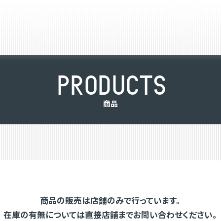
P
R
O
D
U
C
T
S
商
品
商品の販売は店舗のみで行っています。
在庫の有無については直接店舗までお問い合わせください。