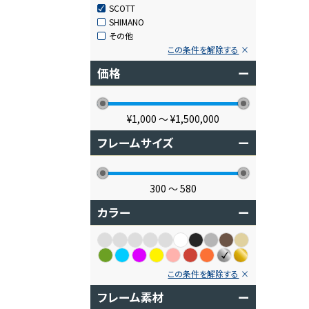
SCOTT
SHIMANO
その他
この条件を解除する
価格
ー
¥1,000
〜
¥1,500,000
フレームサイズ
ー
300
〜
580
カラー
ー
この条件を解除する
フレーム素材
ー