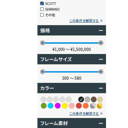
SCOTT
SHIMANO
その他
この条件を解除する
価格
ー
¥1,000
〜
¥1,500,000
フレームサイズ
ー
300
〜
580
カラー
ー
この条件を解除する
フレーム素材
ー