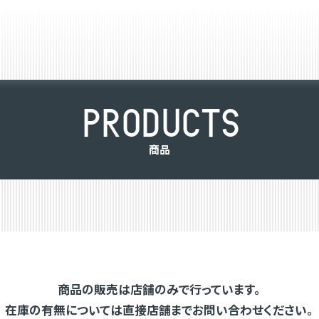
P
R
O
D
U
C
T
S
商
品
商品の販売は店舗のみで行っています。
在庫の有無については直接店舗までお問い合わせください。