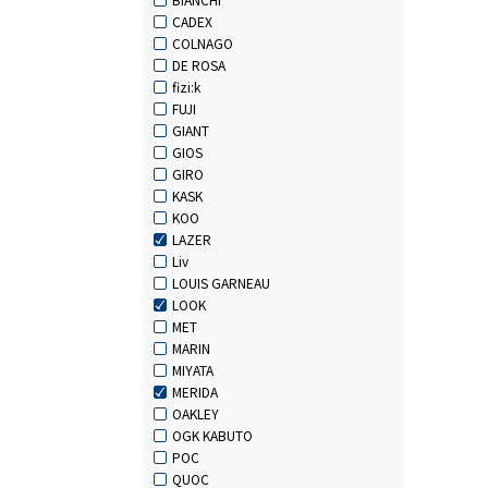
CADEX
COLNAGO
DE ROSA
fizi:k
FUJI
GIANT
GIOS
GIRO
KASK
KOO
LAZER
Liv
LOUIS GARNEAU
LOOK
MET
MARIN
MIYATA
MERIDA
OAKLEY
OGK KABUTO
POC
QUOC