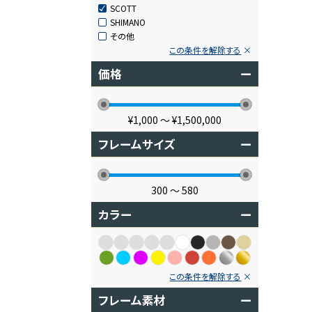
SCOTT
SHIMANO
その他
この条件を解除する
価格
ー
¥1,000
〜
¥1,500,000
フレームサイズ
ー
300
〜
580
カラー
ー
この条件を解除する
フレーム素材
ー