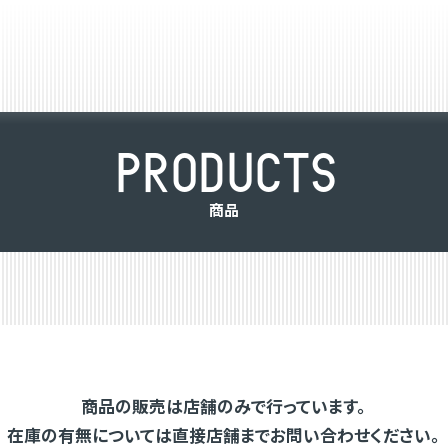
P
R
O
D
U
C
T
S
商
品
商品の販売は店舗のみで行っています。
在庫の有無については直接店舗までお問い合わせください。