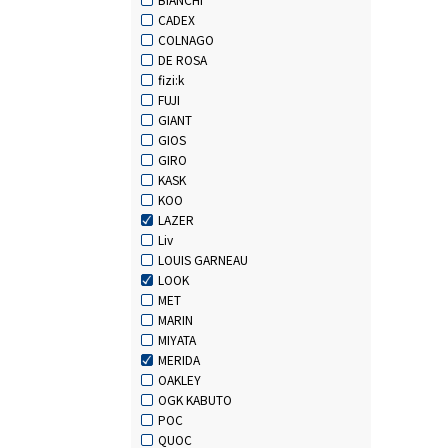
CADEX
COLNAGO
DE ROSA
fizi:k
FUJI
GIANT
GIOS
GIRO
KASK
KOO
LAZER
Liv
LOUIS GARNEAU
LOOK
MET
MARIN
MIYATA
MERIDA
OAKLEY
OGK KABUTO
POC
QUOC