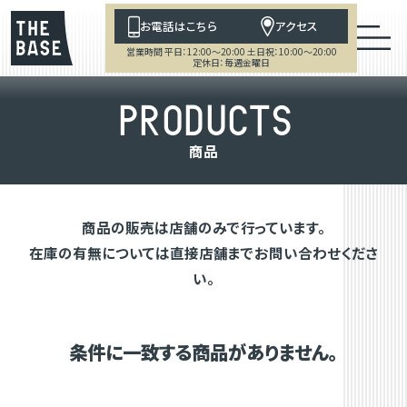
お電話はこちら
アクセス
営業時間 平日：12:00～20:00 土日祝：10:00～20:00
定休日：毎週金曜日
P
R
O
D
U
C
T
S
商
品
商品の販売は店舗のみで行っています。
在庫の有無については直接店舗までお問い合わせくださ
い。
条件に一致する商品がありません。