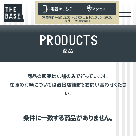
お電話はこちら
アクセス
営業時間 平日：12:00～20:00 土日祝：10:00～20:00
定休日：毎週金曜日
P
R
O
D
U
C
T
S
商
品
商品の販売は店舗のみで行っています。
在庫の有無については直接店舗までお問い合わせくださ
い。
条件に一致する商品がありません。