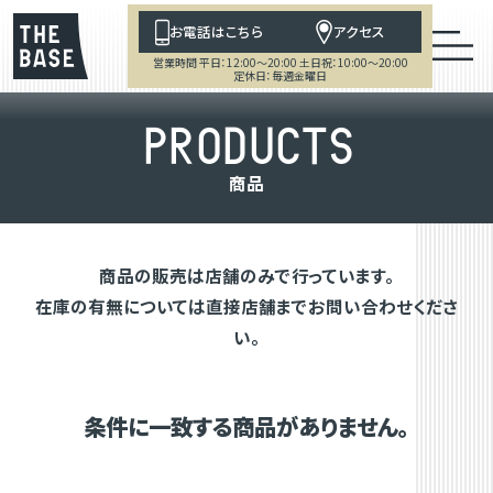
お電話はこちら
アクセス
営業時間 平日：12:00～20:00 土日祝：10:00～20:00
定休日：毎週金曜日
P
R
O
D
U
C
T
S
商
品
商品の販売は店舗のみで行っています。
在庫の有無については直接店舗までお問い合わせくださ
い。
条件に一致する商品がありません。