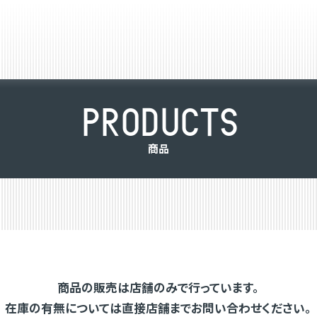
P
R
O
D
U
C
T
S
商
品
商品の販売は店舗のみで行っています。
在庫の有無については直接店舗までお問い合わせください。