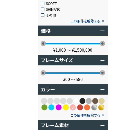
SCOTT
SHIMANO
その他
この条件を解除する
価格
ー
¥1,000
〜
¥1,500,000
フレームサイズ
ー
300
〜
580
カラー
ー
この条件を解除する
フレーム素材
ー