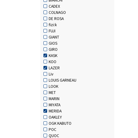
CADEX
COLNAGO
DE ROSA
fizi:k
FUJI
GIANT
GIOS
GIRO
KASK
KOO
LAZER
Liv
LOUIS GARNEAU
LOOK
MET
MARIN
MIYATA
MERIDA
OAKLEY
OGK KABUTO
POC
QUOC