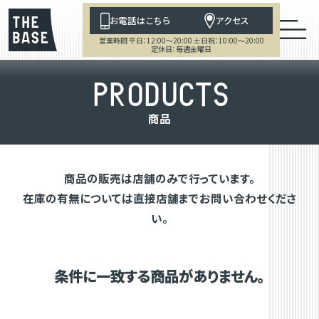
お電話はこちら
アクセス
営業時間 平日：12:00～20:00 土日祝：10:00～20:00
定休日：毎週金曜日
P
R
O
D
U
C
T
S
商
品
商品の販売は店舗のみで行っています。
在庫の有無については直接店舗までお問い合わせくださ
い。
条件に一致する商品がありません。