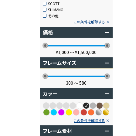
SCOTT
SHIMANO
その他
この条件を解除する
価格
ー
¥1,000
〜
¥1,500,000
フレームサイズ
ー
300
〜
580
カラー
ー
この条件を解除する
フレーム素材
ー