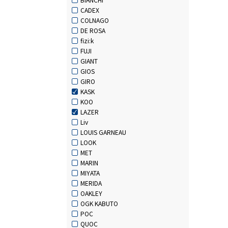
CADEX
COLNAGO
DE ROSA
fizi:k
FUJI
GIANT
GIOS
GIRO
KASK
KOO
LAZER
Liv
LOUIS GARNEAU
LOOK
MET
MARIN
MIYATA
MERIDA
OAKLEY
OGK KABUTO
POC
QUOC