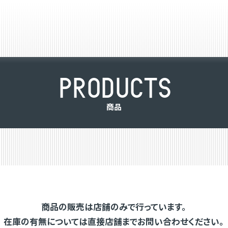
P
R
O
D
U
C
T
S
商
品
商品の販売は店舗のみで行っています。
在庫の有無については直接店舗までお問い合わせください。