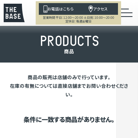
お電話はこちら
アクセス
営業時間 平日：12:00～20:00 土日祝：10:00～20:00
定休日：毎週金曜日
P
R
O
D
U
C
T
S
商
品
商品の販売は店舗のみで行っています。
在庫の有無については直接店舗までお問い合わせくださ
い。
条件に一致する商品がありません。