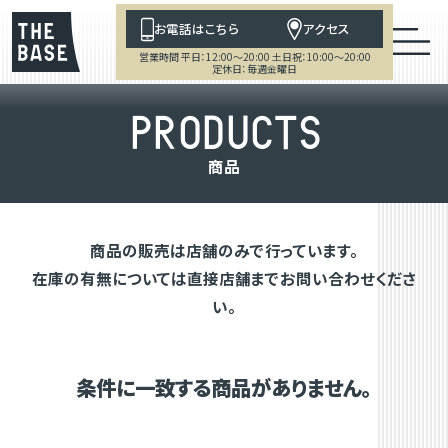
お電話はこちら
アクセス
営業時間 平日：12:00～20:00 土日祝：10:00～20:00
定休日：毎週金曜日
P
R
O
D
U
C
T
S
商
品
商品の販売は店舗のみで行っています。
在庫の有無については直接店舗までお問い合わせくださ
い。
条件に一致する商品がありません。