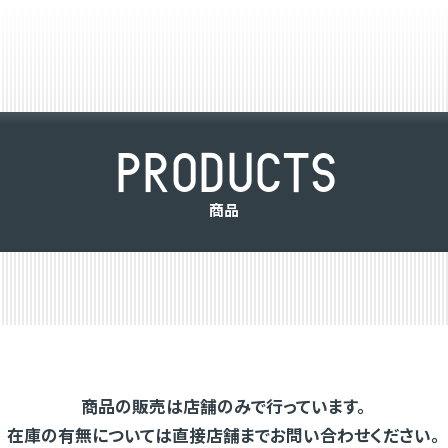
P
R
O
D
U
C
T
S
商
品
商品の販売は店舗のみで行っています。
在庫の有無については直接店舗までお問い合わせください。