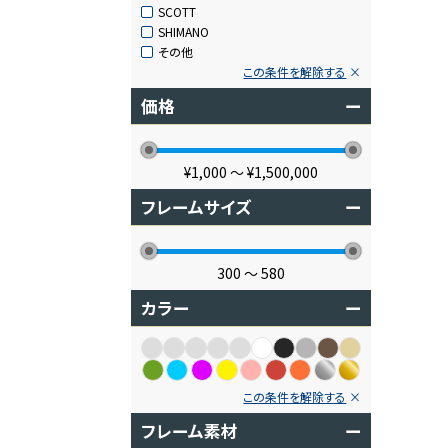
SCOTT
SHIMANO
その他
この条件を解除する
価格
ー
¥1,000
〜
¥1,500,000
フレームサイズ
ー
300
〜
580
カラー
ー
この条件を解除する
フレーム素材
ー