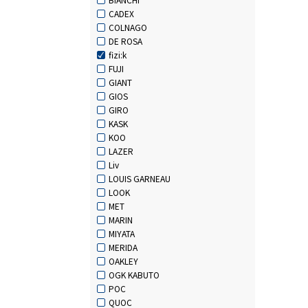
CADEX
COLNAGO
DE ROSA
fizi:k
FUJI
GIANT
GIOS
GIRO
KASK
KOO
LAZER
Liv
LOUIS GARNEAU
LOOK
MET
MARIN
MIYATA
MERIDA
OAKLEY
OGK KABUTO
POC
QUOC