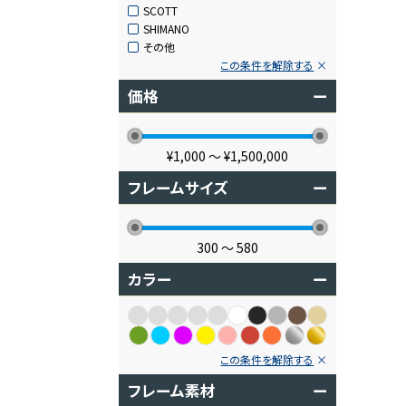
SCOTT
SHIMANO
その他
この条件を解除する
価格
ー
¥1,000
〜
¥1,500,000
フレームサイズ
ー
300
〜
580
カラー
ー
この条件を解除する
フレーム素材
ー