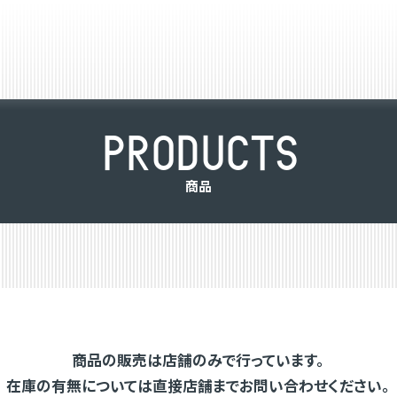
P
R
O
D
U
C
T
S
商
品
商品の販売は店舗のみで行っています。
在庫の有無については直接店舗までお問い合わせください。