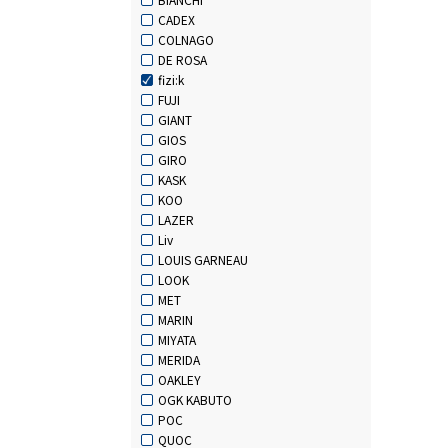
CADEX
COLNAGO
DE ROSA
fizi:k
FUJI
GIANT
GIOS
GIRO
KASK
KOO
LAZER
Liv
LOUIS GARNEAU
LOOK
MET
MARIN
MIYATA
MERIDA
OAKLEY
OGK KABUTO
POC
QUOC