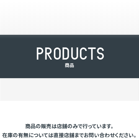
P
R
O
D
U
C
T
S
商
品
商品の販売は店舗のみで行っています。
在庫の有無については直接店舗までお問い合わせください。