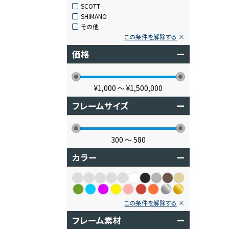
SCOTT
SHIMANO
その他
この条件を解除する
価格
ー
¥1,000
〜
¥1,500,000
フレームサイズ
ー
300
〜
580
カラー
ー
この条件を解除する
フレーム素材
ー