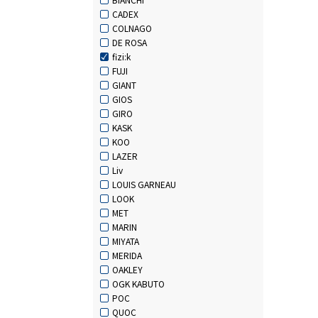
CADEX
COLNAGO
DE ROSA
fizi:k
FUJI
GIANT
GIOS
GIRO
KASK
KOO
LAZER
Liv
LOUIS GARNEAU
LOOK
MET
MARIN
MIYATA
MERIDA
OAKLEY
OGK KABUTO
POC
QUOC