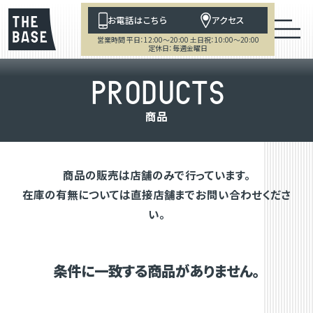
お電話はこちら
アクセス
営業時間 平日：12:00～20:00 土日祝：10:00～20:00
定休日：毎週金曜日
P
R
O
D
U
C
T
S
商
品
商品の販売は店舗のみで行っています。
在庫の有無については直接店舗までお問い合わせくださ
い。
条件に一致する商品がありません。