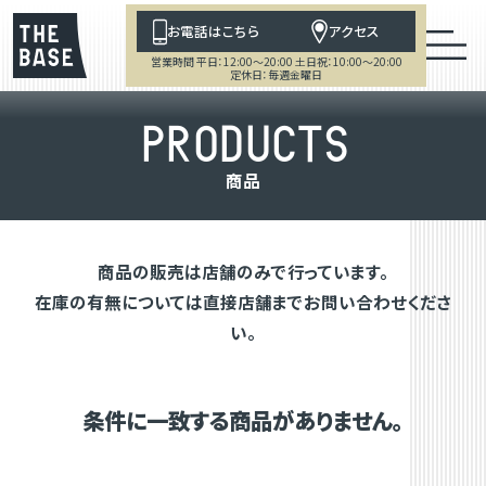
お電話はこちら
アクセス
営業時間 平日：12:00～20:00 土日祝：10:00～20:00
定休日：毎週金曜日
P
R
O
D
U
C
T
S
商
品
商品の販売は店舗のみで行っています。
在庫の有無については直接店舗までお問い合わせくださ
い。
条件に一致する商品がありません。