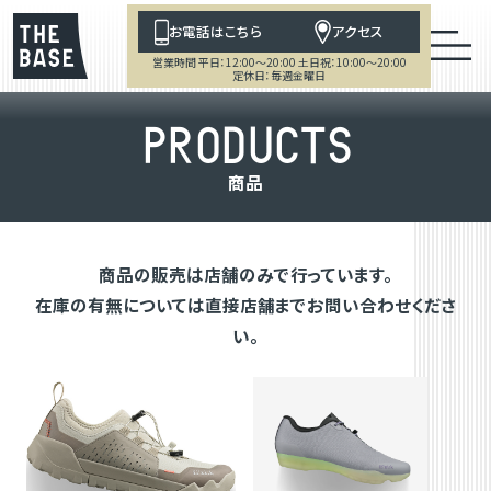
お電話はこちら
アクセス
営業時間 平日：12:00～20:00 土日祝：10:00～20:00
定休日：毎週金曜日
P
R
O
D
U
C
T
S
商
品
商品の販売は店舗のみで行っています。
在庫の有無については直接店舗までお問い合わせくださ
い。