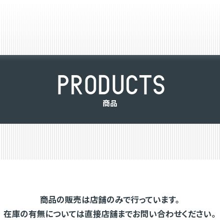
P
R
O
D
U
C
T
S
商
品
商品の販売は店舗のみで行っています。
在庫の有無については直接店舗までお問い合わせください。