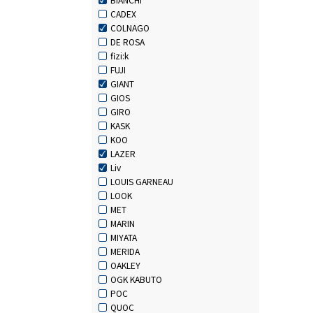
CADEX
COLNAGO
DE ROSA
fizi:k
FUJI
GIANT
GIOS
GIRO
KASK
KOO
LAZER
Liv
LOUIS GARNEAU
LOOK
MET
MARIN
MIYATA
MERIDA
OAKLEY
OGK KABUTO
POC
QUOC