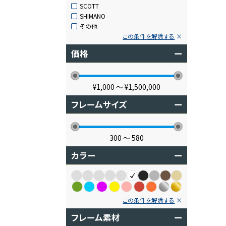
SCOTT
SHIMANO
その他
この条件を解除する
価格
ー
¥1,000
〜
¥1,500,000
フレームサイズ
ー
300
〜
580
カラー
ー
この条件を解除する
フレーム素材
ー