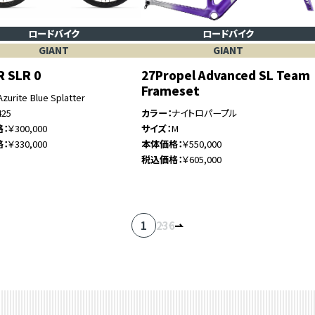
ロードバイク
ロードバイク
GIANT
GIANT
R SLR 0
27Propel Advanced SL Team
Frameset
Azurite Blue Splatter
425
カラー
ナイトロパープル
格
￥300,000
サイズ
M
格
￥330,000
本体価格
￥550,000
税込価格
￥605,000
1
2
…
3
6