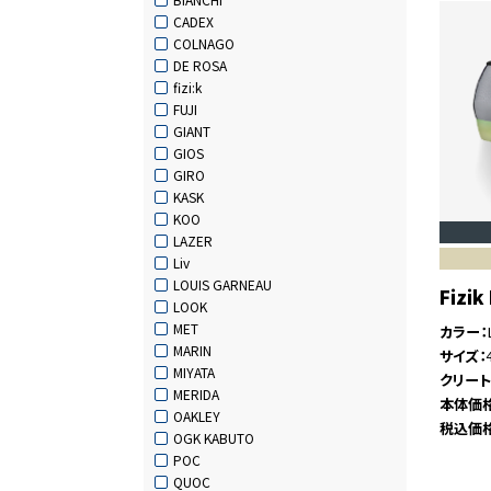
CADEX
COLNAGO
DE ROSA
fizi:k
FUJI
GIANT
GIOS
GIRO
KASK
KOO
LAZER
Liv
LOUIS GARNEAU
Fizik
LOOK
MET
カラー
MARIN
サイズ
MIYATA
クリー
MERIDA
本体価
OAKLEY
税込価
OGK KABUTO
POC
QUOC