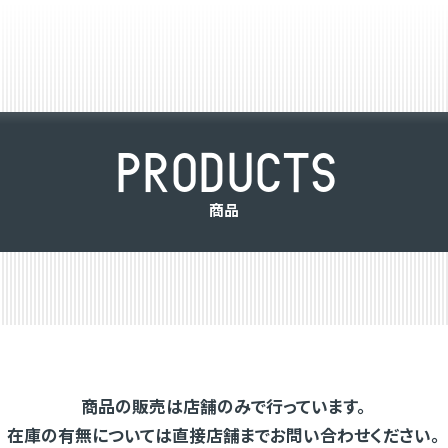
P
R
O
D
U
C
T
S
商
品
商品の販売は店舗のみで行っています。
在庫の有無については直接店舗までお問い合わせください。