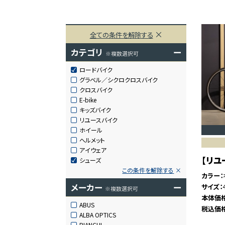
全ての条件を解除する
カテゴリ
ー
※複数選択可
ロードバイク
グラベル／シクロクロスバイク
クロスバイク
E-bike
キッズバイク
リユースバイク
ホイール
ヘルメット
アイウェア
【リユー
シューズ
この条件を解除する
カラー
メーカー
ー
サイズ
※複数選択可
本体価
ABUS
税込価
ALBA OPTICS
BIANCHI