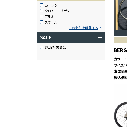
カーボン
クロムモリブデン
アルミ
スチール
この条件を解除する
SALE
ー
SALE対象商品
BER
カラー
サイズ
本体価
税込価