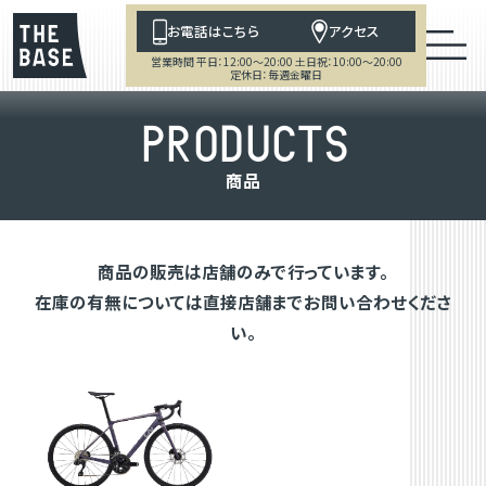
お電話はこちら
アクセス
営業時間 平日：12:00～20:00 土日祝：10:00～20:00
定休日：毎週金曜日
P
R
O
D
U
C
T
S
商
品
商品の販売は店舗のみで行っています。
在庫の有無については直接店舗までお問い合わせくださ
い。