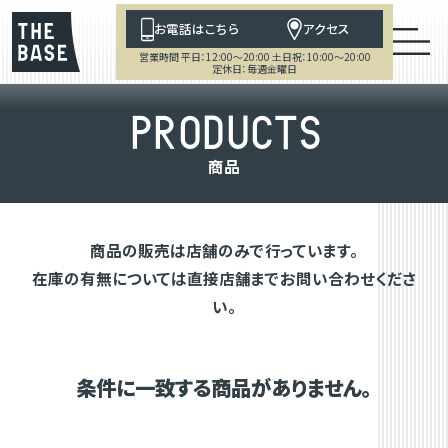
お電話はこちら
アクセス
営業時間 平日：12:00～20:00 土日祝：10:00～20:00
定休日：毎週金曜日
P
R
O
D
U
C
T
S
商
品
商品の販売は店舗のみで行っています。
在庫の有無については直接店舗までお問い合わせくださ
い。
条件に一致する商品がありません。