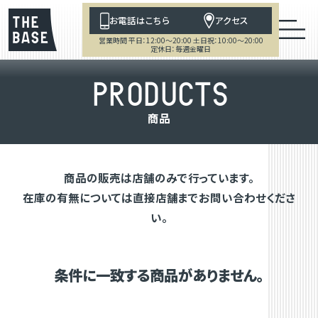
お電話はこちら
アクセス
営業時間 平日：12:00～20:00 土日祝：10:00～20:00
定休日：毎週金曜日
P
R
O
D
U
C
T
S
商
品
商品の販売は店舗のみで行っています。
在庫の有無については直接店舗までお問い合わせくださ
い。
条件に一致する商品がありません。