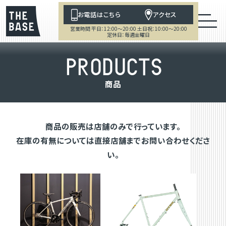
お電話はこちら
アクセス
営業時間 平日：12:00～20:00 土日祝：10:00～20:00
定休日：毎週金曜日
P
R
O
D
U
C
T
S
商
品
商品の販売は店舗のみで行っています。
在庫の有無については直接店舗までお問い合わせくださ
い。