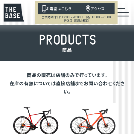
お電話はこちら
アクセス
営業時間 平日：12:00～20:00 土日祝：10:00～20:00
定休日：毎週金曜日
P
R
O
D
U
C
T
S
商
品
商品の販売は店舗のみで行っています。
在庫の有無については直接店舗までお問い合わせくださ
い。