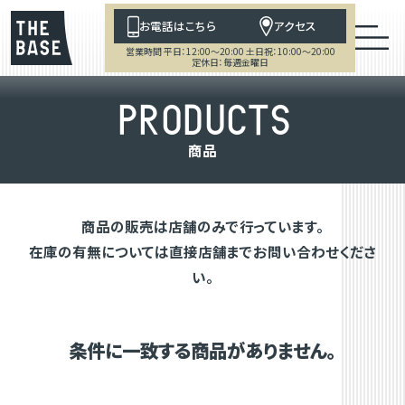
お電話はこちら
アクセス
営業時間 平日：12:00～20:00 土日祝：10:00～20:00
定休日：毎週金曜日
P
R
O
D
U
C
T
S
商
品
商品の販売は店舗のみで行っています。
在庫の有無については直接店舗までお問い合わせくださ
い。
条件に一致する商品がありません。