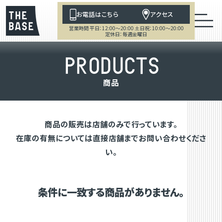
お電話はこちら
アクセス
営業時間 平日：12:00～20:00 土日祝：10:00～20:00
定休日：毎週金曜日
P
R
O
D
U
C
T
S
商
品
商品の販売は店舗のみで行っています。
在庫の有無については直接店舗までお問い合わせくださ
い。
条件に一致する商品がありません。