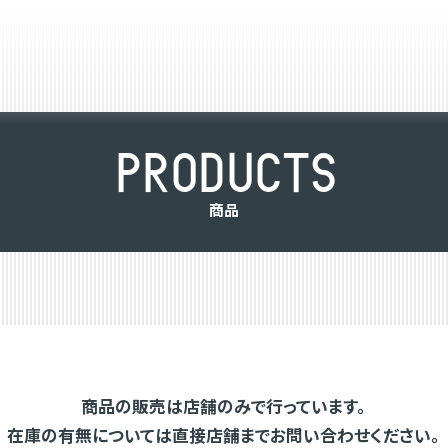
P
R
O
D
U
C
T
S
商
品
商品の販売は店舗のみで行っています。
在庫の有無については直接店舗までお問い合わせください。