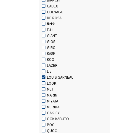
CADEX
COLNAGO
DE ROSA
fizi:k
FUJI
GIANT
GIOS
GIRO
KASK
KOO
LAZER
Liv
LOUIS GARNEAU
LOOK
MET
MARIN
MIYATA
MERIDA
OAKLEY
OGK KABUTO
POC
QUOC