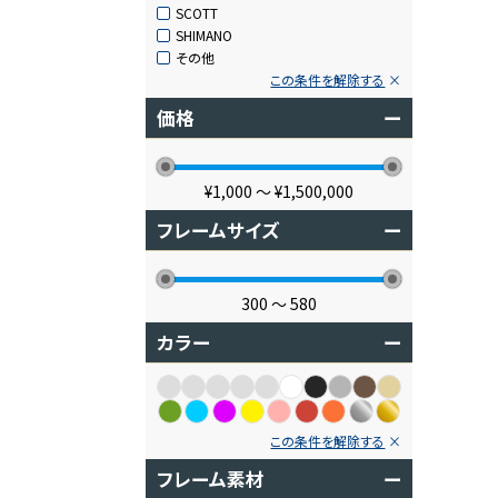
SCOTT
SHIMANO
その他
この条件を解除する
価格
ー
¥1,000
〜
¥1,500,000
フレームサイズ
ー
300
〜
580
カラー
ー
この条件を解除する
フレーム素材
ー