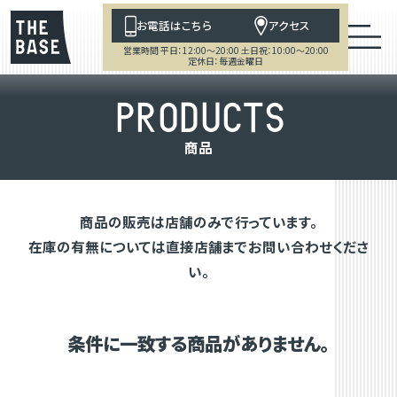
お電話はこちら
アクセス
営業時間 平日：12:00～20:00 土日祝：10:00～20:00
定休日：毎週金曜日
P
R
O
D
U
C
T
S
商
品
商品の販売は店舗のみで行っています。
在庫の有無については直接店舗までお問い合わせくださ
い。
条件に一致する商品がありません。