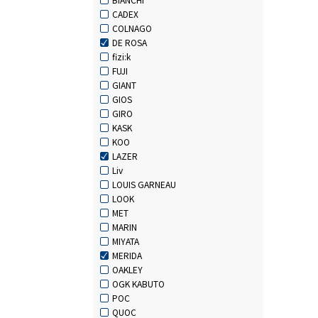
CADEX
COLNAGO
DE ROSA
fizi:k
FUJI
GIANT
GIOS
GIRO
KASK
KOO
LAZER
Liv
LOUIS GARNEAU
LOOK
MET
MARIN
MIYATA
MERIDA
OAKLEY
OGK KABUTO
POC
QUOC