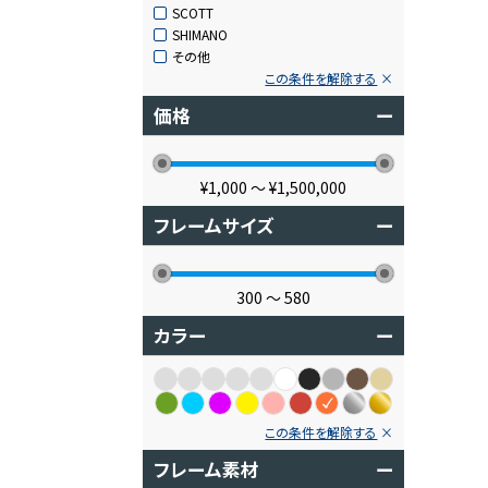
SCOTT
SHIMANO
その他
この条件を解除する
価格
ー
¥1,000
〜
¥1,500,000
フレームサイズ
ー
300
〜
580
カラー
ー
この条件を解除する
フレーム素材
ー