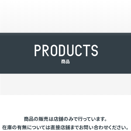
P
R
O
D
U
C
T
S
商
品
商品の販売は店舗のみで行っています。
在庫の有無については直接店舗までお問い合わせください。