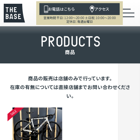
お電話はこちら
アクセス
営業時間 平日：12:00～20:00 土日祝：10:00～20:00
定休日：毎週金曜日
P
R
O
D
U
C
T
S
商
品
商品の販売は店舗のみで行っています。
在庫の有無については直接店舗までお問い合わせくださ
い。