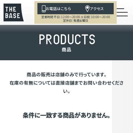
お電話はこちら
アクセス
営業時間 平日：12:00～20:00 土日祝：10:00～20:00
定休日：毎週金曜日
P
R
O
D
U
C
T
S
商
品
商品の販売は店舗のみで行っています。
在庫の有無については直接店舗までお問い合わせくださ
い。
条件に一致する商品がありません。