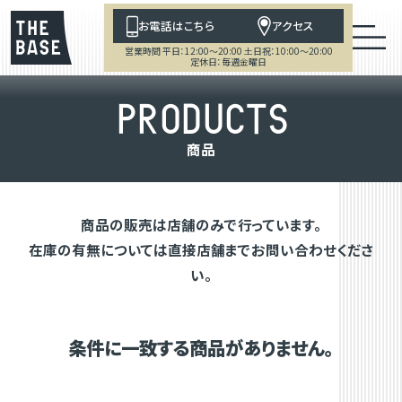
お電話はこちら
アクセス
営業時間 平日：12:00～20:00 土日祝：10:00～20:00
定休日：毎週金曜日
P
R
O
D
U
C
T
S
商
品
商品の販売は店舗のみで行っています。
在庫の有無については直接店舗までお問い合わせくださ
い。
条件に一致する商品がありません。