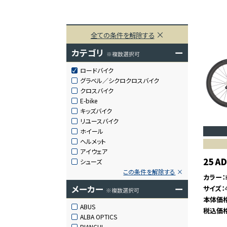
全ての条件を解除する
カテゴリ
ー
※複数選択可
ロードバイク
グラベル／シクロクロスバイク
クロスバイク
E-bike
キッズバイク
リユースバイク
ホイール
ヘルメット
アイウェア
25 AD
シューズ
この条件を解除する
カラー
メーカー
ー
サイズ
※複数選択可
本体価
ABUS
税込価
ALBA OPTICS
BIANCHI