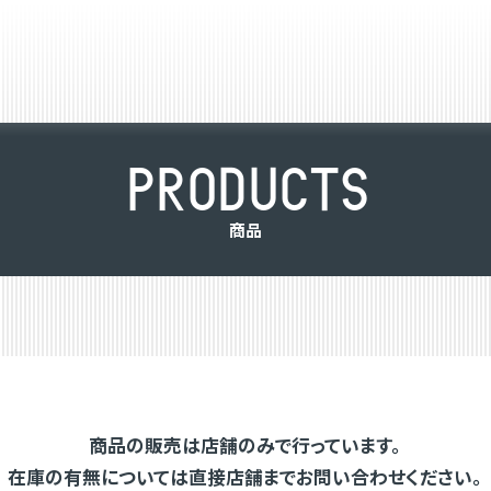
P
R
O
D
U
C
T
S
商
品
商品の販売は店舗のみで行っています。
在庫の有無については直接店舗までお問い合わせください。