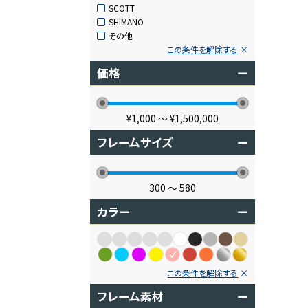
SCOTT
SHIMANO
その他
この条件を解除する
価格
ー
¥1,000
〜
¥1,500,000
フレームサイズ
ー
300
〜
580
カラー
ー
この条件を解除する
フレーム素材
ー