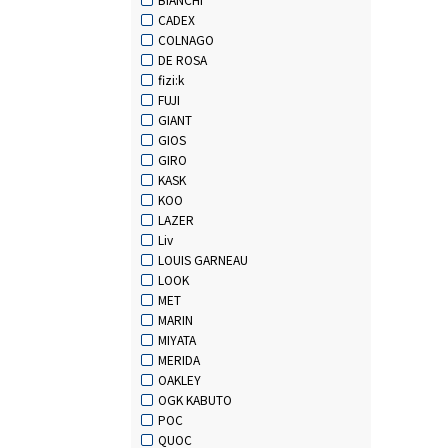
CADEX
COLNAGO
DE ROSA
fizi:k
FUJI
GIANT
GIOS
GIRO
KASK
KOO
LAZER
Liv
LOUIS GARNEAU
LOOK
MET
MARIN
MIYATA
MERIDA
OAKLEY
OGK KABUTO
POC
QUOC