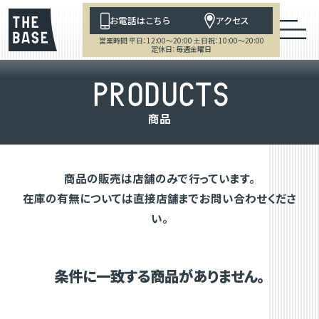
お電話はこちら
アクセス
営業時間 平日：12:00～20:00 土日祝：10:00～20:00
定休日：毎週金曜日
P
R
O
D
U
C
T
S
商
品
商品の販売は店舗のみで行っています。
在庫の有無については直接店舗までお問い合わせくださ
い。
条件に一致する商品がありません。