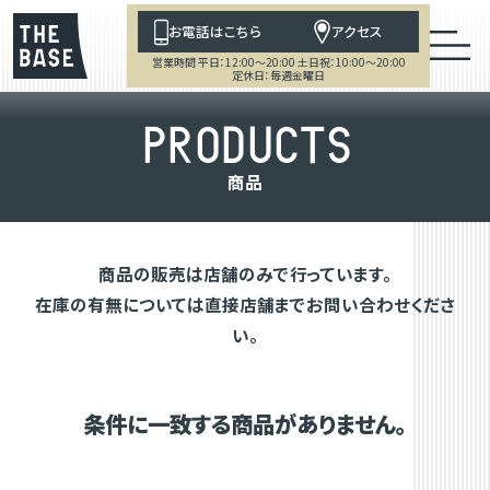
お電話はこちら
アクセス
営業時間 平日：12:00～20:00 土日祝：10:00～20:00
定休日：毎週金曜日
P
R
O
D
U
C
T
S
商
品
商品の販売は店舗のみで行っています。
在庫の有無については直接店舗までお問い合わせくださ
い。
条件に一致する商品がありません。