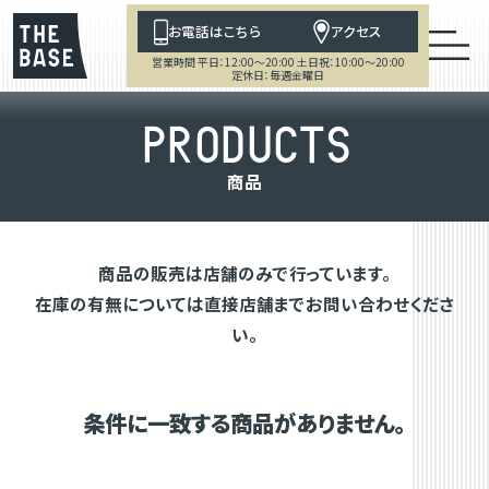
お電話はこちら
アクセス
営業時間 平日：12:00～20:00 土日祝：10:00～20:00
定休日：毎週金曜日
P
R
O
D
U
C
T
S
商
品
商品の販売は店舗のみで行っています。
在庫の有無については直接店舗までお問い合わせくださ
い。
条件に一致する商品がありません。