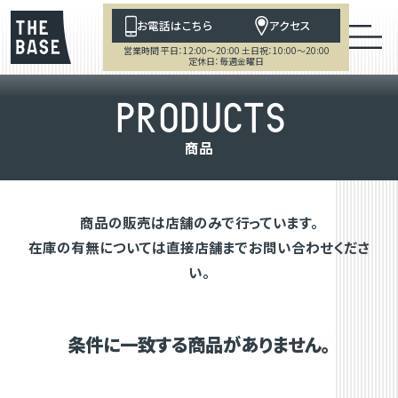
お電話はこちら
アクセス
営業時間 平日：12:00～20:00 土日祝：10:00～20:00
定休日：毎週金曜日
P
R
O
D
U
C
T
S
商
品
商品の販売は店舗のみで行っています。
在庫の有無については直接店舗までお問い合わせくださ
い。
条件に一致する商品がありません。