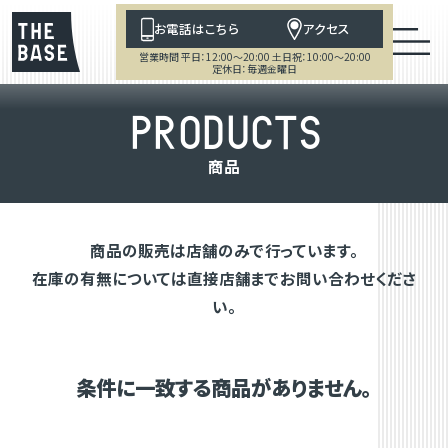
お電話はこちら
アクセス
営業時間 平日：12:00～20:00 土日祝：10:00～20:00
定休日：毎週金曜日
P
R
O
D
U
C
T
S
商
品
商品の販売は店舗のみで行っています。
在庫の有無については直接店舗までお問い合わせくださ
い。
条件に一致する商品がありません。