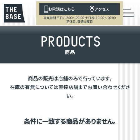
お電話はこちら
アクセス
営業時間 平日：12:00～20:00 土日祝：10:00～20:00
定休日：毎週金曜日
P
R
O
D
U
C
T
S
商
品
商品の販売は店舗のみで行っています。
在庫の有無については直接店舗までお問い合わせくださ
い。
条件に一致する商品がありません。