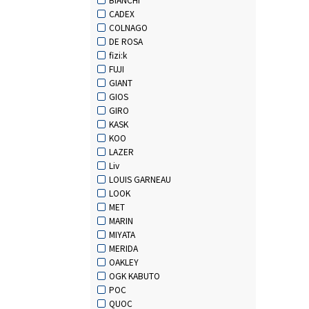
CADEX
COLNAGO
DE ROSA
fizi:k
FUJI
GIANT
GIOS
GIRO
KASK
KOO
LAZER
Liv
LOUIS GARNEAU
LOOK
MET
MARIN
MIYATA
MERIDA
OAKLEY
OGK KABUTO
POC
QUOC