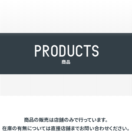
P
R
O
D
U
C
T
S
商
品
商品の販売は店舗のみで行っています。
在庫の有無については直接店舗までお問い合わせください。