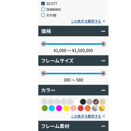
SCOTT
SHIMANO
その他
この条件を解除する
価格
ー
¥1,000
〜
¥1,500,000
フレームサイズ
ー
300
〜
580
カラー
ー
この条件を解除する
フレーム素材
ー