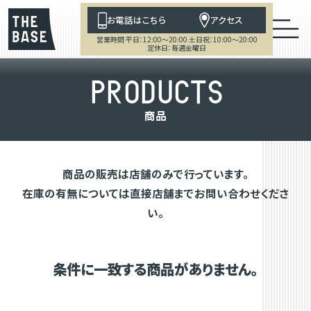
お電話はこちら
アクセス
営業時間 平日：12:00～20:00 土日祝：10:00～20:00
定休日：毎週金曜日
P
R
O
D
U
C
T
S
商
品
商品の販売は店舗のみで行っています。
在庫の有無については直接店舗までお問い合わせくださ
い。
条件に一致する商品がありません。