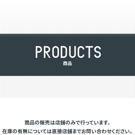
P
R
O
D
U
C
T
S
商
品
商品の販売は店舗のみで行っています。
在庫の有無については直接店舗までお問い合わせください。