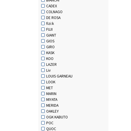
CADEX
COLNAGO
DE ROSA
fizi:k
FUJI
GIANT
GIOS
GIRO
KASK
KOO
LAZER
Liv
LOUIS GARNEAU
LOOK
MET
MARIN
MIYATA
MERIDA
OAKLEY
OGK KABUTO
POC
QUOC