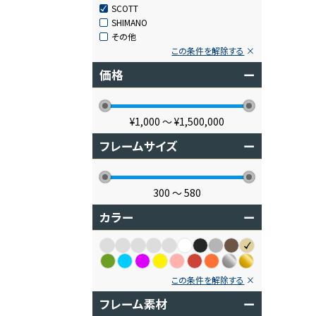
SCOTT
SHIMANO
その他
この条件を解除する
価格
ー
¥1,000
〜
¥1,500,000
フレームサイズ
ー
300
〜
580
カラー
ー
この条件を解除する
フレーム素材
ー