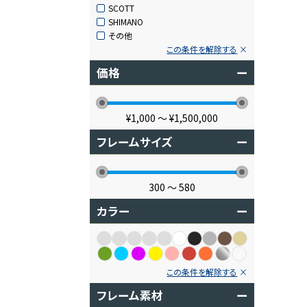
SCOTT
SHIMANO
その他
この条件を解除する
価格
ー
¥1,000
〜
¥1,500,000
フレームサイズ
ー
300
〜
580
カラー
ー
この条件を解除する
フレーム素材
ー