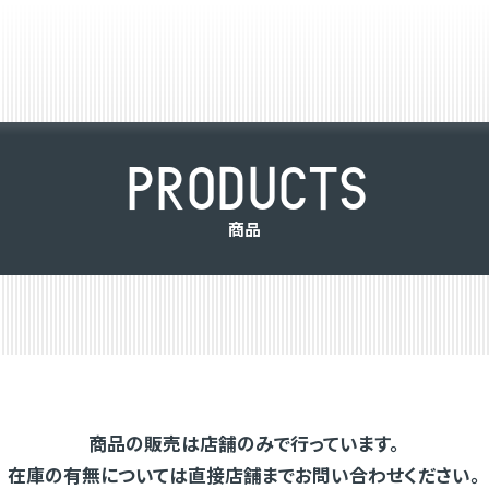
P
R
O
D
U
C
T
S
商
品
商品の販売は店舗のみで行っています。
在庫の有無については直接店舗までお問い合わせください。