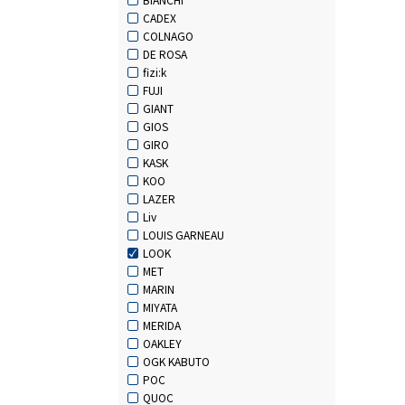
CADEX
COLNAGO
DE ROSA
fizi:k
FUJI
GIANT
GIOS
GIRO
KASK
KOO
LAZER
Liv
LOUIS GARNEAU
LOOK
MET
MARIN
MIYATA
MERIDA
OAKLEY
OGK KABUTO
POC
QUOC