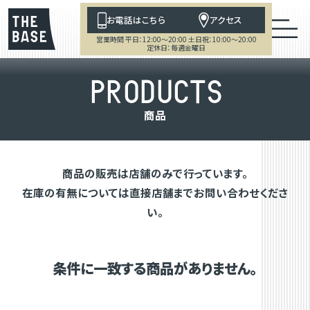
お電話はこちら
アクセス
営業時間 平日：12:00～20:00 土日祝：10:00～20:00
定休日：毎週金曜日
P
R
O
D
U
C
T
S
商
品
商品の販売は店舗のみで行っています。
在庫の有無については直接店舗までお問い合わせくださ
い。
条件に一致する商品がありません。